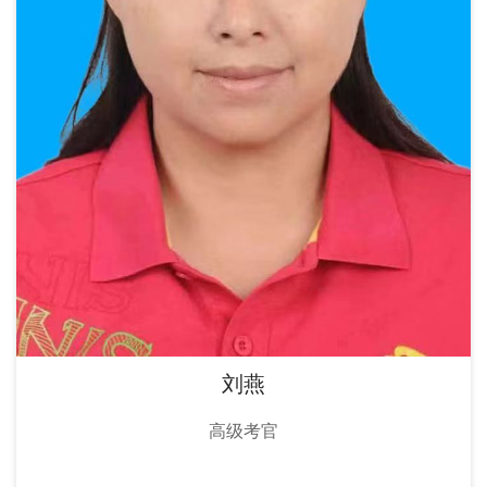
刘燕
高级考官