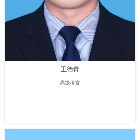
王德青
高级考官