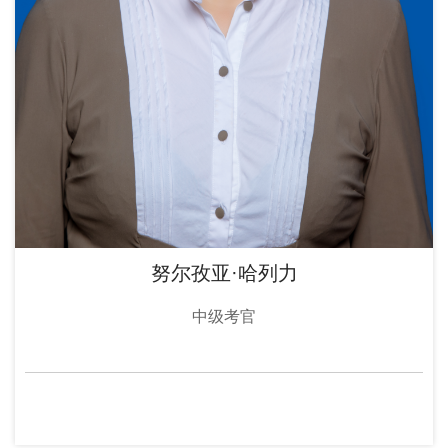
努尔孜亚·哈列力
中级考官