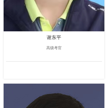
谢东平
高级考官