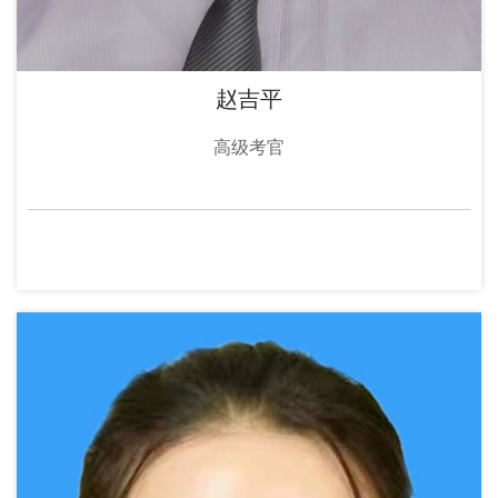
赵吉平
高级考官