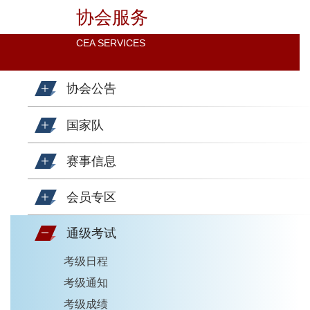
协会服务
CEA SERVICES
协会公告
国家队
赛事信息
会员专区
通级考试
考级日程
考级通知
考级成绩