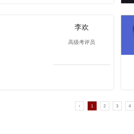
李欢
高级考评员
1
2
3
4