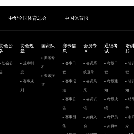
中华全国体育总会
中国体育报
协会公
协会规
国家队
赛事信
会员专
通级考
培
告
章
息
区
试
核
奥运专
协会公
规章制
赛事日
会员系
考级日
培
栏
告
度
程
统登录
程
程
资讯报
赛事规
赛事报
会员风
考级通
培
道
则
道
采
知
知
赛事公
会员资
考级成
结
告
讯
绩
示
赛事图
如何入
考评员
名
集
会
如何申
介