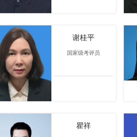
谢桂平
国家级考评员
瞿祥