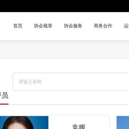
首页
协会规章
协会服务
商务合作
运
评员
袁媛