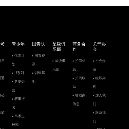
训考
青少年
国青队
星级俱
商务合
关于协
乐部
作
会
优青计
国青资
训日
星级俱
招商信
协会介
划
讯
乐部
息
绍
U系列
训练基
训通
招商联
组织架
冬夏令
地
系
构
营
果公
赞助商
加入我
赛事报
信息
们
名
师简
联系我
马术进
们
校园