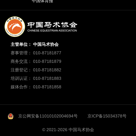
中国体育报
主管单位： 中国马术协会
赛事管理： 010-87181877
商务交流： 010-87181879
注册登记： 010-87181882
培训认证： 010-87181883
媒体合作： 010-87181858
京公网安备11010102004694号
京ICP备15034378号
© 2021-2026 中国马术协会