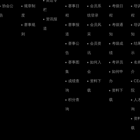
奥运专
协会公
规章制
赛事日
会员系
考级日
培
栏
告
度
程
统登录
程
程
资讯报
赛事规
赛事报
会员风
考级通
培
道
则
道
采
知
知
赛事公
会员资
考级成
结
告
讯
绩
示
赛事图
如何入
考评员
名
集
会
如何申
介
成绩查
资料下
办
CE
询
载
资料下
院
积分查
载
人
询
询
资
载