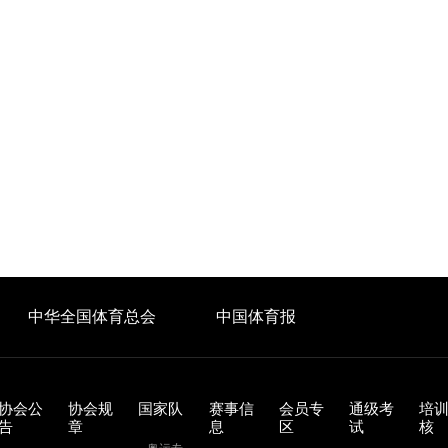
中华全国体育总会
中国体育报
协会公
协会规
国家队
赛事信
会员专
通级考
培
告
章
息
区
试
核