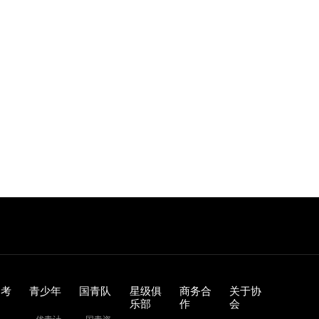
训考
青少年
国青队
星级俱
商务合
关于协
乐部
作
会