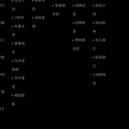
优青计
国青资
训日
星级俱
招商信
协会介
划
讯
乐部
息
绍
U系列
训练基
训通
招商联
组织架
冬夏令
地
系
构
营
果公
赞助商
加入我
赛事报
信息
们
名
师简
联系我
马术进
们
校园
A学
招聘信
空中课
息
堂
才查
精彩图
集
料下