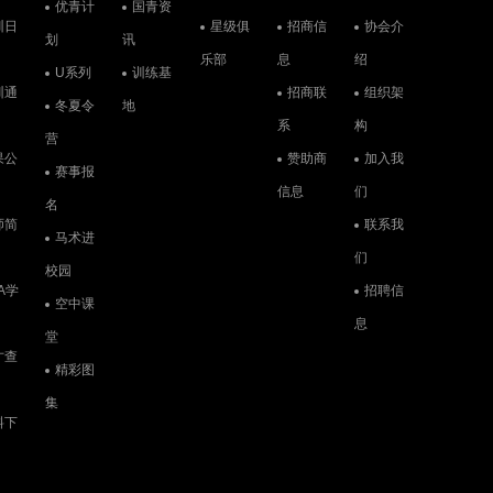
优青计
国青资
训日
星级俱
招商信
协会介
划
讯
乐部
息
绍
U系列
训练基
训通
招商联
组织架
冬夏令
地
系
构
营
果公
赞助商
加入我
赛事报
信息
们
名
师简
联系我
马术进
们
校园
A学
招聘信
空中课
息
堂
才查
精彩图
集
料下