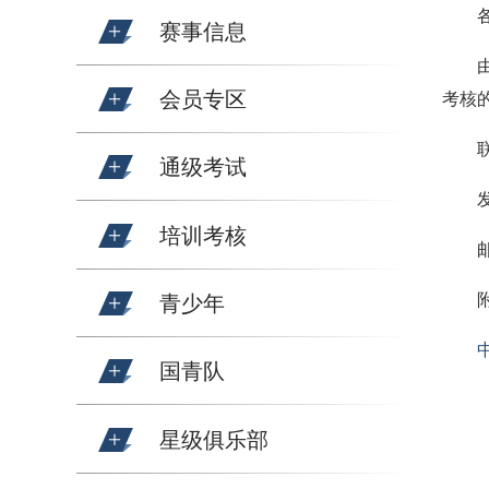
赛事信息
会员专区
考核
通级考试
发
培训考核
邮
青少年
国青队
星级俱乐部