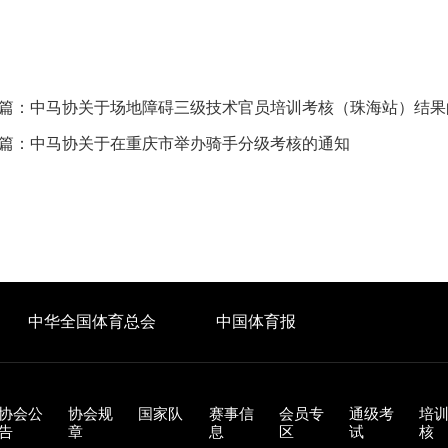
篇：
中马协关于场地障碍三级技术官员培训考核（珠海站）结果
篇：
中马协关于在重庆市举办骑手分级考核的通知
中华全国体育总会
中国体育报
协会公
协会规
国家队
赛事信
会员专
通级考
培
告
章
息
区
试
核