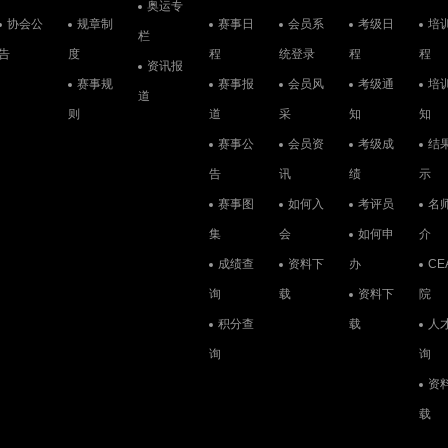
奥运专
协会公
规章制
赛事日
会员系
考级日
培
栏
告
度
程
统登录
程
程
资讯报
赛事规
赛事报
会员风
考级通
培
道
则
道
采
知
知
赛事公
会员资
考级成
结
告
讯
绩
示
赛事图
如何入
考评员
名
集
会
如何申
介
成绩查
资料下
办
CE
询
载
资料下
院
积分查
载
人
询
询
资
载