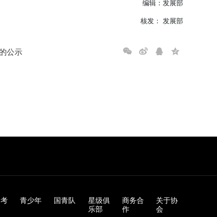
编辑：发展部
核发： 发展部
的公示
训考
青少年
国青队
星级俱
商务合
关于协
乐部
作
会