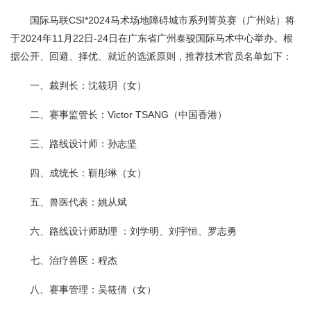
国际马联CSI*2024马术场地障碍城市系列菁英赛（广州站）将
于2024年11月22日-24日在广东省广州泰骏国际马术中心举办。根
据公开、回避、择优、就近的选派原则，推荐技术官员名单如下：
一、裁判长：沈筱玥（女）
二、赛事监管长：Victor TSANG（中国香港）
三、路线设计师：孙志坚
四、成统长：靳彤琳（女）
五、兽医代表：姚从斌
六、路线设计师助理 ：刘学明、刘宇恒、罗志勇
七、治疗兽医：程杰
八、赛事管理：吴筱倩（女）