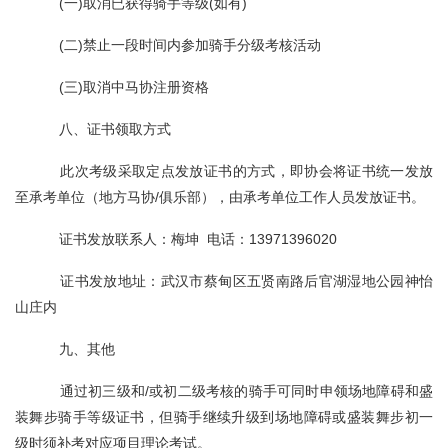
(一)取消已获得骑手等级(如有)
(二)禁止一段时间内参加骑手分级考核活动
(三)取消中马协注册资格
八、证书领取方式
此次考级采取定点发放证书的方式，即协会将证书统一发放
至承考单位（地方马协/俱乐部），由承考单位工作人员发放证书。
证书发放联系人：梅坤 电话：13971396020
证书发放地址：武汉市蔡甸区五贤南路后官湖湿地公园神怡
山庄内
九、其他
通过初三级和/或初二级考核的骑手可同时申领场地障碍和盛
装舞步骑手等级证书，但骑手继续升级到场地障碍或盛装舞步初一
级时须补考对应项目理论考试。