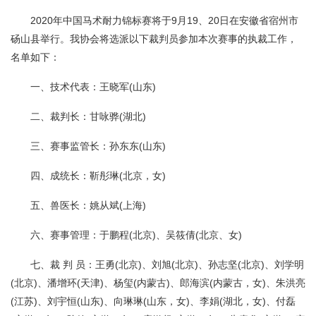
2020年中国马术耐力锦标赛将于9月19、20日在安徽省宿州市
砀山县举行。我协会将选派以下裁判员参加本次赛事的执裁工作，
名单如下：
一、技术代表：王晓军(山东)
二、裁判长：甘咏骅(湖北)
三、赛事监管长：孙东东(山东)
四、成统长：靳彤琳(北京，女)
五、兽医长：姚从斌(上海)
六、赛事管理：于鹏程(北京)、吴筱倩(北京、女)
七、裁 判 员：王勇(北京)、刘旭(北京)、孙志坚(北京)、刘学明
(北京)、潘增环(天津)、杨玺(内蒙古)、郎海滨(内蒙古，女)、朱洪亮
(江苏)、刘宇恒(山东)、向琳琳(山东，女)、李娟(湖北，女)、付磊