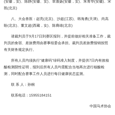
(安徽，女)、陈静(安徽、女)、章激扬(安徽，女)、朱青华(安徽)、宋
凯(北京)
八、大会兽医：赵亮(北京)、沙超(江苏)、韩海勇(天津)、尚高
盼(北京)、董文超(西藏，女)、陈裔雄(北京)
请裁判员于9月17日到赛区报到，并提前做好相关准备工作，裁
判员的食宿、差旅费用由赛事组委会承担。裁判员差旅费报销按照
有关财务规定执行。
所有人员均须执行“健康码”绿码准入制度，并提供7日内有效核
酸检测阴性证明，报到后所有人员均需配合当地再次进行核酸检
测，同时配合赛事工作人员进行每日健康状态监测。
联 系 人：孙桐
联系电话：15955184151
中国马术协会