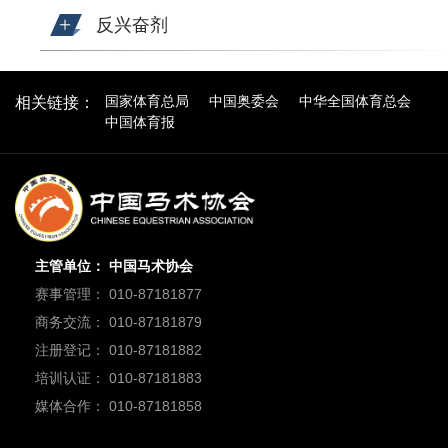
反兴奋剂
国家体育总局
中国奥委会
中华全国体育总会
相关链接：
中国体育报
主管单位： 中国马术协会
赛事管理： 010-87181877
商务交流： 010-87181879
注册登记： 010-87181882
培训认证： 010-87181883
媒体合作： 010-87181858