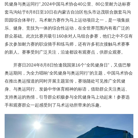
民健身与奥运同行”,2024中国马术协会40公里、80公里耐力达标赛
套马沟站于8月8日至10日在内蒙古自治区包头市达茂联合旗套马沟
田园综合体举行。马术耐力赛作为马上运动项目之一，是一项集娱
乐、健身、竞技为一体的综合性运动，在全世界范围内有着广泛的
群众基础。此次比赛共吸引160余对人马组合参赛，他们之中不仅有
多次参加耐力赛的职业骑手和练马师，还有许多初次接触马术赛事
的新人。赛事受到广泛关注，沿途都设有观赛点，供群众观赛。
开赛日2024年8月8日恰逢我国第16个“全民健身日”，又值巴黎
奥运期间，为全力唱响“全民健身与奥运同行”的主题，中国马术协会
在推出奥运报道的同时开展主题宣传，赛场随处可见推广全民健
身、与奥运同行、发扬中华体育精神的标语，借助群众关注奥运、
支持奥运的热情，引导群众积极参与全民健身马上动起来！参赛选
手和观赛群众一起感受到了马术运动所带来的乐趣。