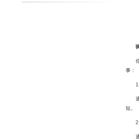
事：
短。