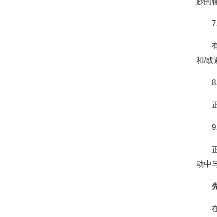
妙的
和/
动中