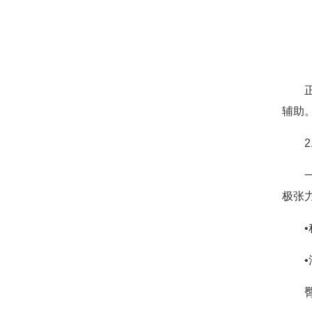
辅助
极张