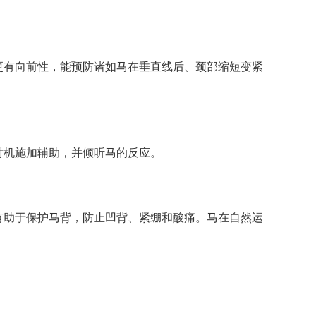
更有向前性，能预防诸如马在垂直线后、颈部缩短变紧
时机施加辅助，并倾听马的反应。
有助于保护马背，防止凹背、紧绷和酸痛。马在自然运