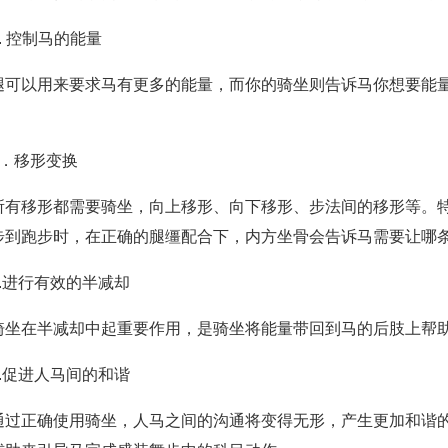
3. 控制马的能量
腿可以用来要求马有更多的能量，而你的骑坐则告诉马你想要能
4．移形变换
所有移形都需要骑坐，向上移形、向下移形、步法间的移形等。
步到跑步时，在正确的腿缰配合下，内方坐骨会告诉马需要让哪
5.进行有效的半减却
骑坐在半减却中起重要作用，是骑坐将能量带回到马的后肢上帮
6.促进人马间的和谐
通过正确使用骑坐，人马之间的沟通将变得无形，产生更加和谐