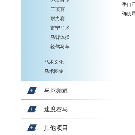
手自
三项赛
确使
耐力赛
雷宁马术
马背体操
轻驾马车
马术文化
马术图集
马球频道
速度赛马
其他项目