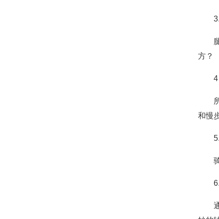
方？
和慢