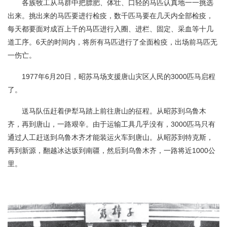
各族牧工从马群中把膘肥、体壮、口轻的马匹认真地一一挑选
出来。挑出来的马匹要进行检疫，数千匹马要在几天内全部检疫，
每天都要面对成百上千的马匹进行入圈、进栏、固定、采血等十几
道工序。6天的时间内，将所有马匹进行了全面检疫，出场前马匹无
一伤亡。
1977年6月20日，昭苏马场支援唐山灾区人民的3000匹马启程
了。
送马队伍赶着伊犁马踏上前往唐山的征程。从昭苏到乌鲁木
齐，再到唐山，一路艰辛。由于运输工具几乎没有，3000匹马只有
通过人工赶送到乌鲁木齐才能装运火车到唐山。从昭苏到特克斯，
再到新源，翻越冰达坂到南疆，然后到乌鲁木齐，一路将近1000公
里。