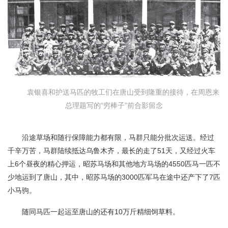
袁银喜和护送马匹的牧工们在唐山受到隆重的接待，在周恩来
总理题写的“穷棒子”前合影留念
沿途草场和随行保障能力都有限，马群只能分批次运送。经过
千辛万苦，马群陆续抵达乌鲁木齐，最长的走了51天，又经过火车
上6个昼夜的精心押运，昭苏马场和其他地方马场的4550匹马一匹不
少地运到了唐山，其中，昭苏马场的3000匹军马在途中还产下了7匹
小马驹。
随同马匹一起运至唐山的还有10万斤精细饲草料。