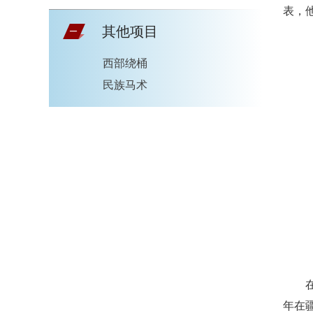
表，
其他项目
西部绕桶
民族马术
年在