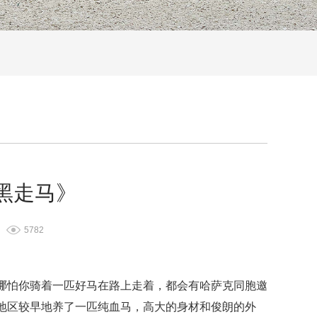
黑走马》
5782
哪怕你骑着一匹好马在路上走着，都会有哈萨克同胞邀
地区较早地养了一匹纯血马，高大的身材和俊朗的外