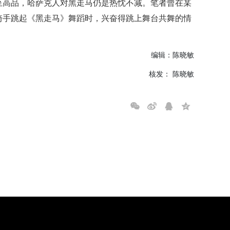
至高品，哈萨克人对黑走马仍是热忱不减。笔者曾在某
骑手跳起《黑走马》舞蹈时，兴奋得跳上舞台共舞的情
编辑：陈晓敏
核发： 陈晓敏