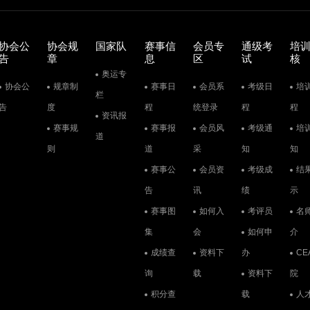
协会公
协会规
国家队
赛事信
会员专
通级考
培
告
章
息
区
试
核
奥运专
协会公
规章制
赛事日
会员系
考级日
培
栏
告
度
程
统登录
程
程
资讯报
赛事规
赛事报
会员风
考级通
培
道
则
道
采
知
知
赛事公
会员资
考级成
结
告
讯
绩
示
赛事图
如何入
考评员
名
集
会
如何申
介
成绩查
资料下
办
CE
询
载
资料下
院
积分查
载
人