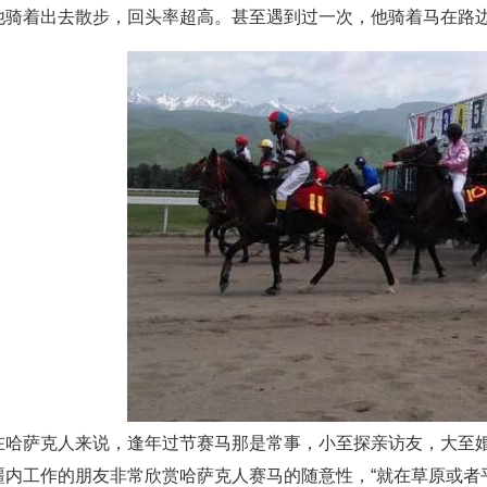
他骑着出去散步，回头率超高。甚至遇到过一次，他骑着马在路
在哈萨克人来说，逢年过节赛马那是常事，小至探亲访友，大至
疆内工作的朋友非常欣赏哈萨克人赛马的随意性，“就在草原或者