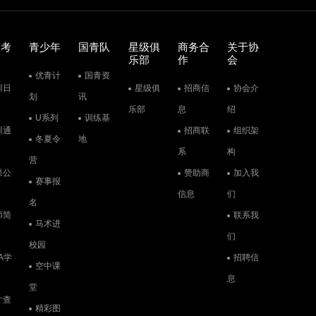
训考
青少年
国青队
星级俱
商务合
关于协
乐部
作
会
优青计
国青资
训日
星级俱
招商信
协会介
划
讯
乐部
息
绍
U系列
训练基
训通
招商联
组织架
冬夏令
地
系
构
营
果公
赞助商
加入我
赛事报
信息
们
名
师简
联系我
马术进
们
校园
A学
招聘信
空中课
息
堂
才查
精彩图