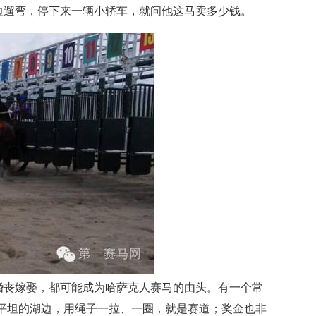
边遛弯，停下来一辆小轿车，就问他这马卖多少钱。
婚丧嫁娶，都可能成为哈萨克人赛马的由头。有一个常
平坦的湖边，用绳子一拉、一圈，就是赛道；奖金也非