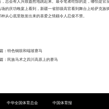
合，总会有人兴致盎然地跳起来。最令笔者吃惊的是，哪怕是官
马场的庆功晚宴上看到，新疆一省部级高官看到舞台上哈萨克族
那种从心底里散发出来的喜爱之情颇令人忍俊不禁。
篇：
特色铜鼓和端坡赛马
篇：
民族马术之四川高原上的赛马
中华全国体育总会
中国体育报