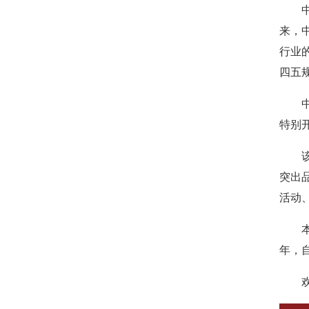
来，
行业
四五
特别开
突出
活动
年，自