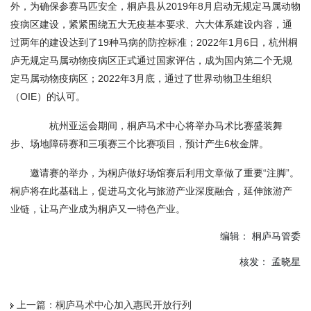
外，为确保参赛马匹安全，桐庐县从2019年8月启动无规定马属动物
疫病区建设，紧紧围绕五大无疫基本要求、六大体系建设内容，通
过两年的建设达到了19种马病的防控标准；2022年1月6日，杭州桐
庐无规定马属动物疫病区正式通过国家评估，成为国内第二个无规
定马属动物疫病区；2022年3月底，通过了世界动物卫生组织
（OIE）的认可。
杭州亚运会期间，桐庐马术中心将举办马术比赛盛装舞
步、场地障碍赛和三项赛三个比赛项目，预计产生6枚金牌。
邀请赛的举办，为桐庐做好场馆赛后利用文章做了重要“注脚”。
桐庐将在此基础上，促进马文化与旅游产业深度融合，延伸旅游产
业链，让马产业成为桐庐又一特色产业。
编辑： 桐庐马管委
核发： 孟晓星
上一篇：
桐庐马术中心加入惠民开放行列