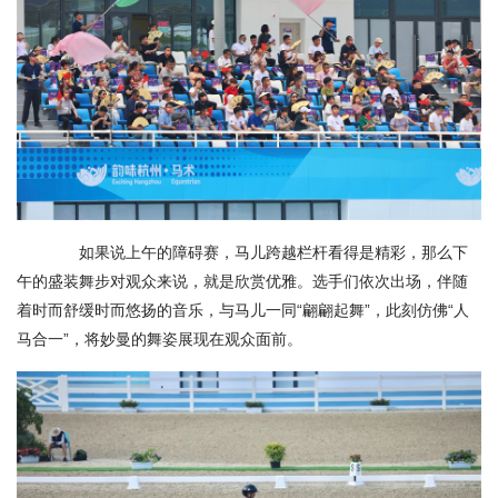
如果说上午的障碍赛，马儿跨越栏杆看得是精彩，那么下
午的盛装舞步对观众来说，就是欣赏优雅。选手们依次出场，伴随
着时而舒缓时而悠扬的音乐，与马儿一同“翩翩起舞”，此刻仿佛“人
马合一”，将妙曼的舞姿展现在观众面前。