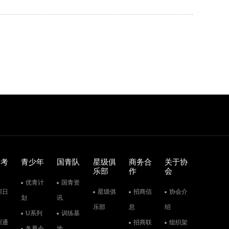
训考
青少年
国青队
星级俱
商务合
关于协
乐部
作
会
优青计
国青资
训日
星级俱
招商信
协会介
划
讯
乐部
息
绍
U系列
训练基
训通
招商联
组织架
冬夏令
地