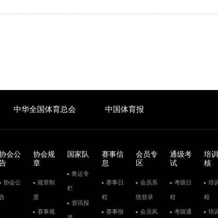
中华全国体育总会
中国体育报
协会公
协会规
国家队
赛事信
会员专
通级考
培
告
章
息
区
试
核
奥运专
协会公
规章制
赛事日
会员系
考级日
培
栏
告
度
程
统登录
程
程
资讯报
赛事规
赛事报
会员风
考级通
培
道