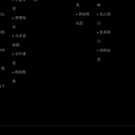
系
构
营
果公
赞助商
加入我
赛事报
信息
们
名
师简
联系我
马术进
们
校园
A学
招聘信
空中课
息
堂
才查
精彩图
集
料下