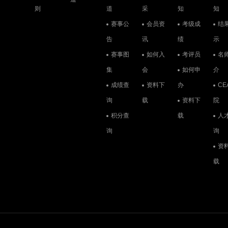
则
道
采
知
知
赛事公
会员资
考级成
结
告
讯
绩
示
赛事图
如何入
考评员
名
集
会
如何申
介
成绩查
资料下
办
CE
询
载
资料下
院
积分查
载
人
询
询
资
载