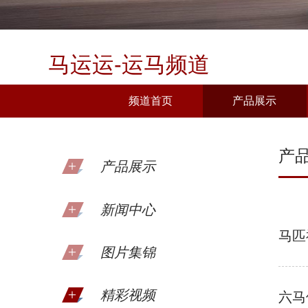
马运运-运马频道
频道首页
产品展示
产
产品展示
新闻中心
马匹
图片集锦
精彩视频
六马