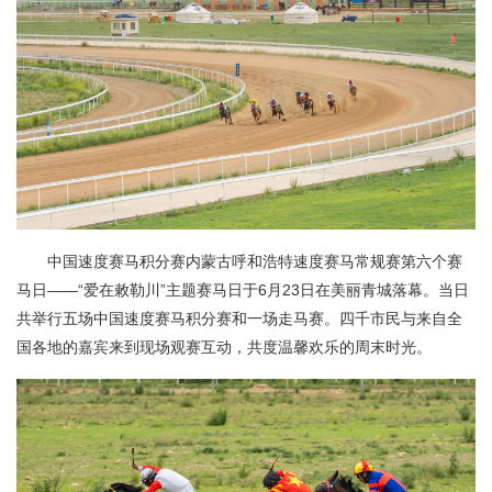
中国速度赛马积分赛内蒙古呼和浩特速度赛马常规赛第六个赛
马日——“爱在敕勒川”主题赛马日于6月23日在美丽青城落幕。当日
共举行五场中国速度赛马积分赛和一场走马赛。四千市民与来自全
国各地的嘉宾来到现场观赛互动，共度温馨欢乐的周末时光。