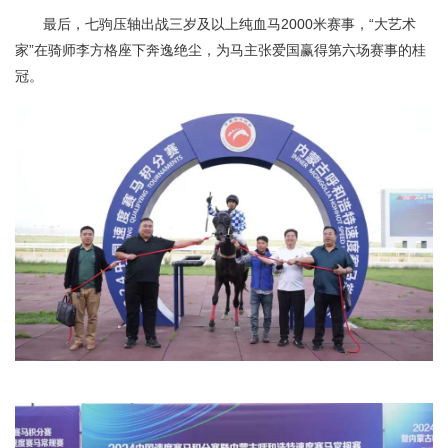
最后，七驹压轴出战三岁及以上纯血马2000米赛事，“大艺术
家”在骑师李方格座下奔逸绝尘，为马主张爱国赢得第六场赛事的桂
冠。