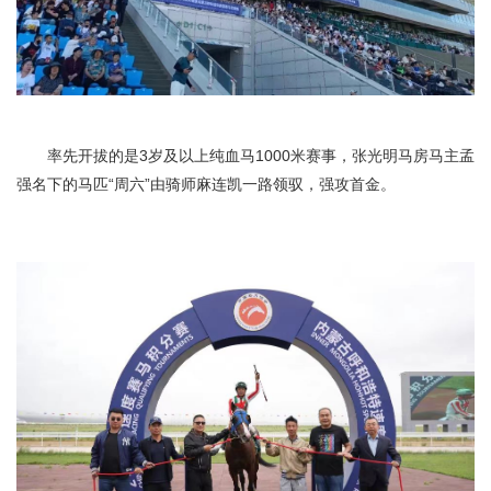
率先开拔的是3岁及以上纯血马1000米赛事，张光明马房马主孟
强名下的马匹“周六”由骑师麻连凯一路领驭，强攻首金。