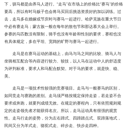
下，驯马都是由养马人进行。“走马”在市场上的价格比“赛马”的价格
要高，所以有时马贩子也会将马买回后挑选资质好的加以训练。过
去，走马多在婚嫁或节庆时与赛马一起进行。哈萨克族在重大节日
中必有赛走马；蒙古族一般在每年的敖包节和那达慕大会上举行。
参赛的马匹数没有限制，骑手也没有年龄和性别的要求，赛程也没
有具体规定，多在平坦、宽阔的旷野与赛马一起进行。
走马是在赛马运动的基础上，由马与马之间的比较、骑马人与
坐骑相互配合等内容进行较力、较技，以人马在运动中人的舒适度
为评判标准，要求人和马配合默契。对于马的要求，就是快、稳、
美。
走马是一项技术性较强的竞赛项目。走马与一般赛马的区别，
如同竞走与赛跑的差别。走马须严格按规定保持走姿，若走姿不合
要求或奔跑，就要判成绩无效。在规定的赛程内，只有依照规则规
定的走姿领先者才能获得名次。所以，走马运动具有很强的观赏
性。走马行走的姿势，分为左右蹄式、四蹄踏点式、双蹄落地式，
民间又分为羊式走、骆驼式走、碎步走、快步走四种。