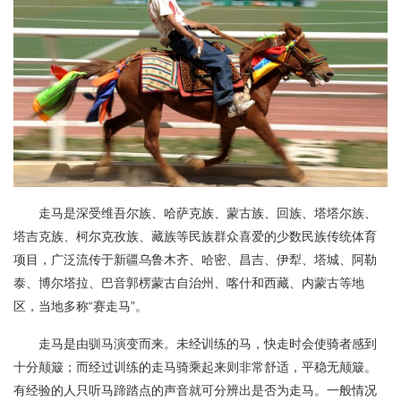
走马是深受维吾尔族、哈萨克族、蒙古族、回族、塔塔尔族、
塔吉克族、柯尔克孜族、藏族等民族群众喜爱的少数民族传统体育
项目，广泛流传于新疆乌鲁木齐、哈密、昌吉、伊犁、塔城、阿勒
泰、博尔塔拉、巴音郭楞蒙古自治州、喀什和西藏、内蒙古等地
区，当地多称“赛走马”。
走马是由驯马演变而来。未经训练的马，快走时会使骑者感到
十分颠簸；而经过训练的走马骑乘起来则非常舒适，平稳无颠簸。
有经验的人只听马蹄踏点的声音就可分辨出是否为走马。一般情况