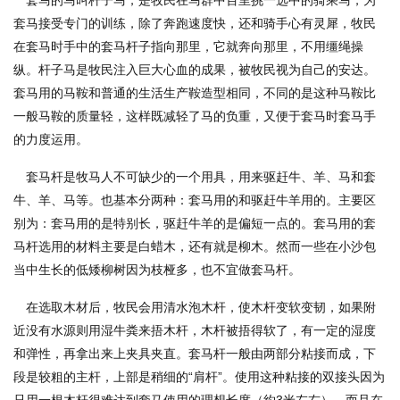
套马的马叫杆子马，是牧民在马群中百里挑一选中的骑乘马，为
套马接受专门的训练，除了奔跑速度快，还和骑手心有灵犀，牧民
在套马时手中的套马杆子指向那里，它就奔向那里，不用缰绳操
纵。杆子马是牧民注入巨大心血的成果，被牧民视为自己的安达。
套马用的马鞍和普通的生活生产鞍造型相同，不同的是这种马鞍比
一般马鞍的质量轻，这样既减轻了马的负重，又便于套马时套马手
的力度运用。
套马杆是牧马人不可缺少的一个用具，用来驱赶牛、羊、马和套
牛、羊、马等。也基本分两种：套马用的和驱赶牛羊用的。主要区
别为：套马用的是特别长，驱赶牛羊的是偏短一点的。套马用的套
马杆选用的材料主要是白蜡木，还有就是柳木。然而一些在小沙包
当中生长的低矮柳树因为枝桠多，也不宜做套马杆。
在选取木材后，牧民会用清水泡木杆，使木杆变软变韧，如果附
近没有水源则用湿牛粪来捂木杆，木杆被捂得软了，有一定的湿度
和弹性，再拿出来上夹具夹直。套马杆一般由两部分粘接而成，下
段是较粗的主杆，上部是稍细的“肩杆”。使用这种粘接的双接头因为