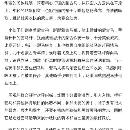
华丽的民族服装，骑着精心打理的蒙古马，从四面八方云集在草原
上。年轻的姑娘们穿上色彩艳丽的裙子，唱起悠扬高亢、奔放的民
歌，跳起优美欢快的蒙古舞，为赛会助兴。
小伙子们则身着蒙古袍，脚蹬蒙古马靴，骑上矫健的蒙古马，手
持长长的套马杆，犹如成吉思汗的蒙古铁骑一般，十分英俊威武。
比赛开始，先让一烈马疾奔，其他牧民自发组织骑马追赶围堵马
群，几十名蒙古青年骑手欢呼着飞身上马，挥舞着套马杆奔向马
群，追逐烈马，到适当距离时即迅速挥杆将马套住马咽喉部。当一
名骑手领先套住烈马时，套马人将马颈套住后立即收紧，马感到呼
吸困难，而被迫停步，其他骑手便蜂拥而上，眨眼间就把烈马摔倒
在地上。
围观的群众顿时欢呼叫喊，场面十分紧张激烈，引人入胜。挥杆
套马和其他体育项目的比赛不同，参加比赛的骑手，除了要有很大
的臂力、腰力和腿力，还要有熟练的骑技和勇敢顽强的意志，同时
它是通过套马活动来展示牧民的骑术和自己坐骑的最好良机。