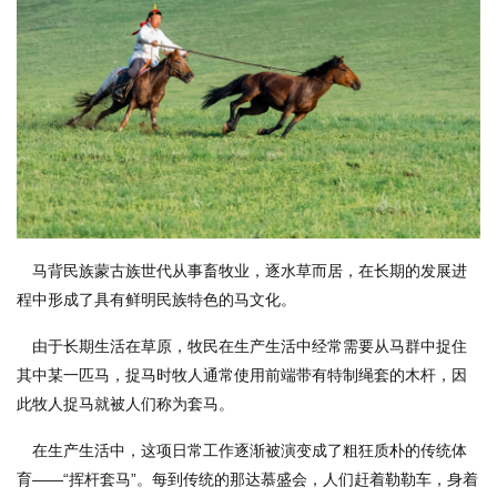
马背民族蒙古族世代从事畜牧业，逐水草而居，在长期的发展进
程中形成了具有鲜明民族特色的马文化。
由于长期生活在草原，牧民在生产生活中经常需要从马群中捉住
其中某一匹马，捉马时牧人通常使用前端带有特制绳套的木杆，因
此牧人捉马就被人们称为套马。
在生产生活中，这项日常工作逐渐被演变成了粗狂质朴的传统体
育——“挥杆套马”。每到传统的那达慕盛会，人们赶着勒勒车，身着