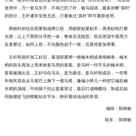
只用一根木杆很难达到套马使用的理想长度（約3米左右），而且在
使用中，万一套马失手，不得已扔了杆，被马踩踏，最多折断“肩杆”
的部分，主杆通常安然无恙，只要换过“肩杆”即可重新使用。
两根杆的结合部要制成榫口状，用鳔胶贴紧粘牢，再用砂纸打磨
光滑，让上下两部分浑然一体，整体呈流线型。然后用湿牛粪用力
反复擦过，如同上色，不但颜色趋于一致，也显得更加厚重。
主杆和肩杆加工好后，最顶部要绑一根楠木梢或者细柳条，楠木
梢的前头再加上用来拴套马用的套索。套马时一抖竿头的楠木梢，
套索被抛出去，正好勾住马头，是为最佳。套马杆制成后，一些青
年牧民喜欢从马尾巴上揪下一缕马尾，像编小辫儿一样把它编在楠
木梢的顶端，中间留个扣让套索穿过，最后打成蝴蝶结，制成后如
同振翅欲飞的蜻蜓站在竿头，映衬着绿油油的草原。
编辑：陈晓敏
核发： 陈晓敏