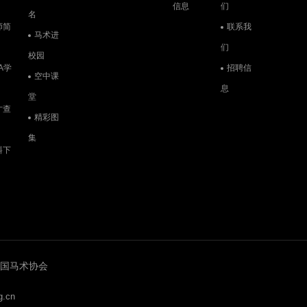
信息
们
名
师简
联系我
马术进
们
校园
A学
招聘信
空中课
息
堂
才查
精彩图
集
料下
6 中国马术协会
.cn