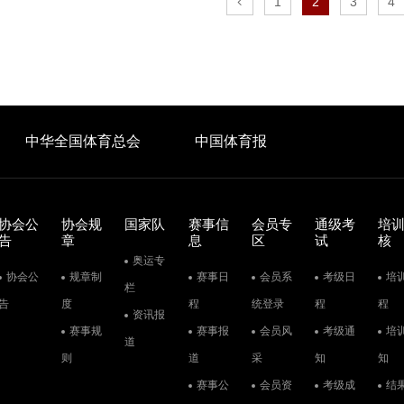
1
2
3
4
中华全国体育总会
中国体育报
协会公
协会规
国家队
赛事信
会员专
通级考
培
告
章
息
区
试
核
奥运专
协会公
规章制
赛事日
会员系
考级日
培
栏
告
度
程
统登录
程
程
资讯报
赛事规
赛事报
会员风
考级通
培
道
则
道
采
知
知
赛事公
会员资
考级成
结