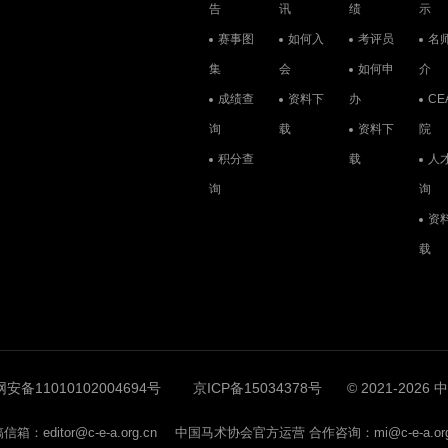
告
讯
绩
示
赛事图
如何入
考评员
名
集
会
如何申
介
成绩查
资料下
办
CE
询
载
资料下
院
积分查
载
人
询
询
资
载
安备11010102004694号
京ICP备15034378号
© 2021-202
信箱：editor@c-e-a.org.cn
中国马术协会官方运营 合作咨询：mi@c-e-a.org