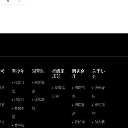
5
训考
青少年
国青队
星级俱
商务合
关于协
乐部
作
会
优青计
国青资
训日
星级俱
招商信
协会介
划
讯
乐部
息
绍
U系列
训练基
训通
招商联
组织架
冬夏令
地
系
构
营
果公
赞助商
加入我
赛事报