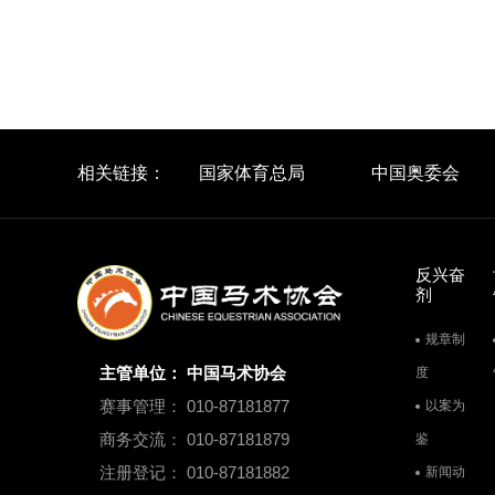
相关链接：
国家体育总局
中国奥委会
反兴奋
剂
规章制
主管单位： 中国马术协会
度
赛事管理： 010-87181877
以案为
商务交流： 010-87181879
鉴
注册登记： 010-87181882
新闻动