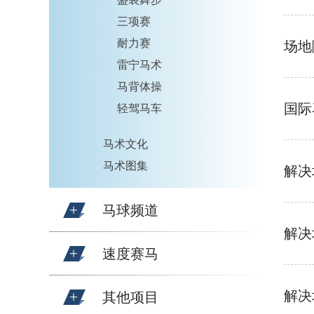
三项赛
耐力赛
场地
雷宁马术
马背体操
国际
轻驾马车
马术文化
马术图集
解决
马球频道
解决
速度赛马
解决
其他项目