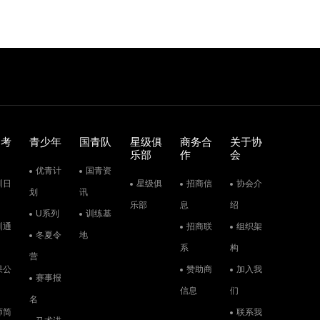
训考
青少年
国青队
星级俱
商务合
关于协
乐部
作
会
优青计
国青资
训日
星级俱
招商信
协会介
划
讯
乐部
息
绍
U系列
训练基
训通
招商联
组织架
冬夏令
地
系
构
营
果公
赞助商
加入我
赛事报
信息
们
名
师简
联系我