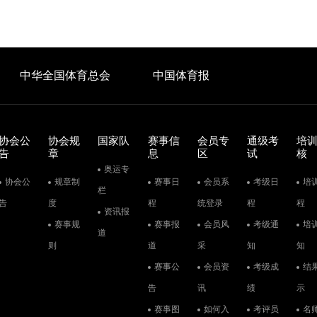
中华全国体育总会
中国体育报
协会公
协会规
国家队
赛事信
会员专
通级考
培
告
章
息
区
试
核
奥运专
协会公
规章制
赛事日
会员系
考级日
培
栏
告
度
程
统登录
程
程
资讯报
赛事规
赛事报
会员风
考级通
培
道
则
道
采
知
知
赛事公
会员资
考级成
结
告
讯
绩
示
赛事图
如何入
考评员
名