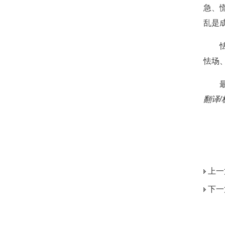
急、
乱是
怯场
翻译/
上一
下一