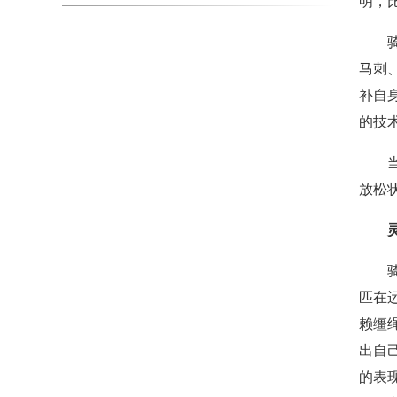
明，
马刺
补自
的技
放松
匹在
赖缰
出自
的表