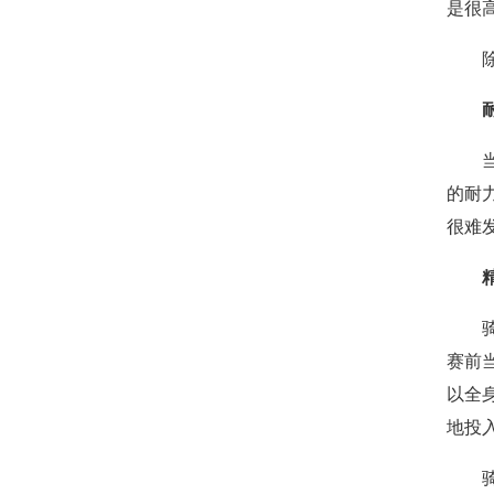
是很
的耐
很难
赛前
以全
地投