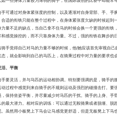
比如一些身体力量较为薄弱的骑手，在国际级别的比赛中却能常
骑手可通过对身体紧张度的控制，以及逐渐对自身背部、手、手
、合适的衔铁只能在整个过程中，在身体紧张度欠缺的时候起到
身力量不足的缺点，当自己拿不住马的时候会换一个更强的衔铁
术和感觉操控的，而不只靠身体力量。不过，强的衔铁在舞步的
当骑手觉得自己对马的力量不够的时候，他/她应该首先审视自己
状态，就会影响到自己的马匹上，在骑乘过程中对力量的要求也
灵活、平衡
骑手要灵活，并与马匹的运动相协调。特别要强调的是，骑手的
运动过程中感觉到来自骑手的不规则运动及强烈的碰撞击打。要
绳，保持坐姿平衡，并尽量减少对马匹的干扰。骑手的上身、手
己的最大潜力。相对应的训练：可以通过无鞍骑乘或者脱缰、脱
现。虽然用小板凳上下马会让马感觉更舒适，但是无板凳上下马