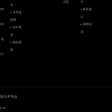
信息
们
名
师简
联系我
马术进
马术三项赛国家队队员的赛场英姿
们
校园
A学
招聘信
空中课
息
堂
才查
精彩图
集
2020中国马术节场地障碍赛精彩瞬间
料下
精彩纷呈的马球赛
6 中国马术协会
.cn