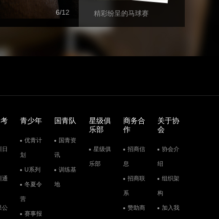
6
12
精彩纷呈的马球赛
人马同行，胜利后的喜悦
训考
青少年
国青队
星级俱
商务合
关于协
乐部
作
会
优青计
国青资
训日
星级俱
招商信
协会介
划
讯
乐部
息
绍
马术赛场上的暖心时刻
U系列
训练基
训通
招商联
组织架
冬夏令
地
系
构
营
果公
赞助商
加入我
赛事报