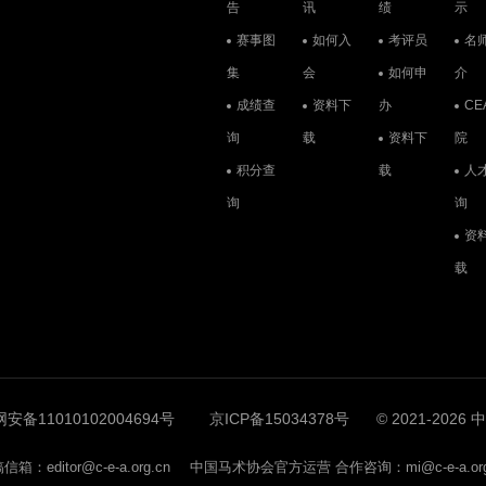
告
讯
绩
示
赛事图
如何入
考评员
名
集
会
如何申
介
成绩查
资料下
办
CE
询
载
资料下
院
积分查
载
人
询
询
资
载
安备11010102004694号
京ICP备15034378号
© 2021-202
信箱：editor@c-e-a.org.cn
中国马术协会官方运营 合作咨询：mi@c-e-a.org