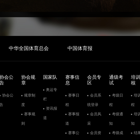
中华全国体育总会
中国体育报
协会公
协会规
国家队
赛事信
会员专
通级考
培
告
章
息
区
试
核
奥运专
协会公
规章制
赛事日
会员系
考级日
培
栏
告
度
程
统登录
程
程
资讯报
赛事规
赛事报
会员风
考级通
培
道
则
道
采
知
知
赛事公
会员资
考级成
结