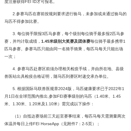
度注册获得FEI ID才可报名。
2.参赛马匹在赛前按规则要求进行验马，未参加或未通过验马的
马匹不得参加比赛。
3. 每位骑手限报3匹马参赛，每个级别每位骑手最多报2匹马参
赛，并均计取成绩，
1.45米级别大奖赛及团体赛
每位骑手最多携带1
匹马参赛。参赛马匹只能由同一名骑手骑乘，每匹马每天只能出场
一次；
4. 参赛马匹赴赛区前须办理相关检疫手续，并由所在地、县级
兽医站出具检疫合格证明，随马匹到赛区时递交承办单位。
5. 根据国际马联兽医规章2024版，马匹健康要求已于2022年1
月1日在全球范围内推出,参加FEI赛事级别的马匹（1.40米、1.45
米、1.30米、1.20米及1.10米）需完成以下操作：
（1）自抵达赛场前三天起至赛事结束，每匹马每天需测量两次
体温并每日上传FEI HorseApp（见附件7：2-5页）；