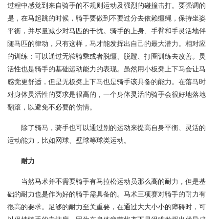
过程中感觉到来自骑手的不规则运动及强烈的碰撞击打。要强调的
是，在马起跳的时候，骑手要做到不要过分去依赖缰绳，保持坐姿
平衡，并尽量减少对马匹的干扰。骑手的上身、手臂和手灵活地伴
随马匹的律动，只有这样，马才能发挥出自己的最大潜力。相对应
的训练：可以通过无鞍骑乘或者脱缰、脱蹬、打圈训练去改善。灵
活性也是骑手的基础运动能力的表现。虽然用小板凳上下马会让马
感觉更舒适，但是无板凳上下马也是骑手该具备的能力。在落马时
对身体灵活性的要求是很高的，一个身体灵活的骑手会很好地落地
翻滚，以避免不必要的伤情。
除了骑马，骑手也可以通过别的运动来提高自身平衡、灵活的
运动能力，比如网球、壁球等球类运动。
耐力
当然马术并不需要骑手有马拉松运动员那么高的耐力，但是基
础的耐力也是作为好的骑手需具备的。马术三项赛对骑手的耐力有
很高的要求。足够的耐力至关重要，在通过大大小小的障碍时，可