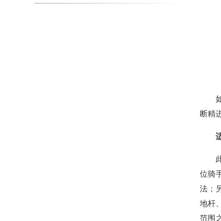
断精
位骑
法；
地杆
范围