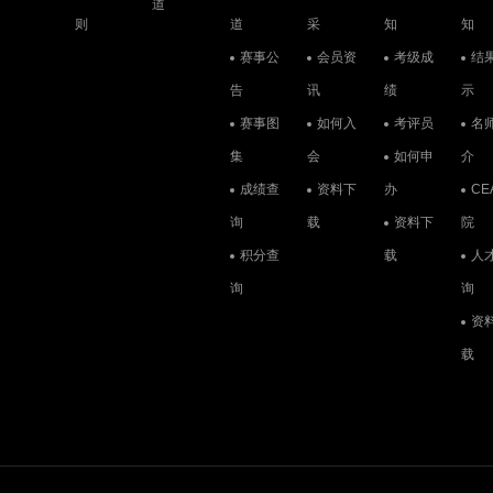
道
则
道
采
知
知
赛事公
会员资
考级成
结
告
讯
绩
示
赛事图
如何入
考评员
名
集
会
如何申
介
成绩查
资料下
办
CE
询
载
资料下
院
积分查
载
人
询
询
资
载