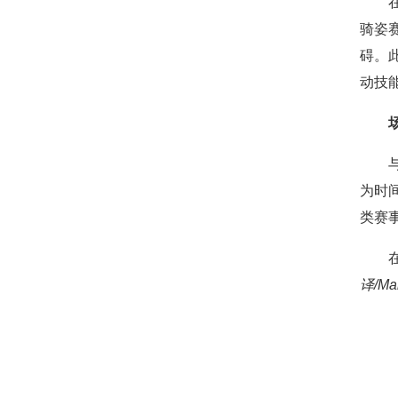
骑姿
碍。
动技
为时
类赛
译/Ma