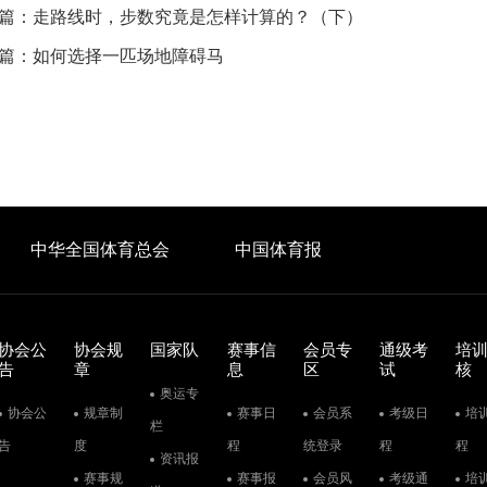
篇：
走路线时，步数究竟是怎样计算的？（下）
篇：
如何选择一匹场地障碍马
中华全国体育总会
中国体育报
协会公
协会规
国家队
赛事信
会员专
通级考
培
告
章
息
区
试
核
奥运专
协会公
规章制
赛事日
会员系
考级日
培
栏
告
度
程
统登录
程
程
资讯报
赛事规
赛事报
会员风
考级通
培