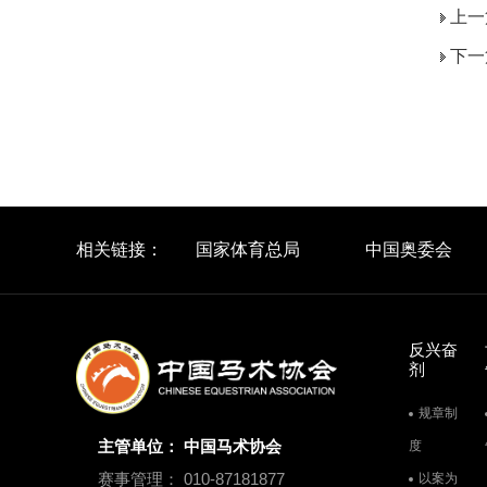
上一
下一
相关链接：
国家体育总局
中国奥委会
反兴奋
剂
规章制
主管单位： 中国马术协会
度
赛事管理： 010-87181877
以案为