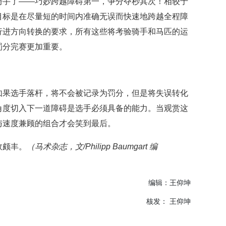
骑手了——巧妙跨越障碍第一，争分夺秒其次！相较于
目标是在尽量短的时间内准确无误而快速地跨越全程障
行进方向转换的要求，所有这些将考验骑手和马匹的运
罚分完赛更加重要。
如果选手落杆，将不会被记录为罚分，但是将失误转化
角度切入下一道障碍是选手必须具备的能力。当观赏这
与速度兼顾的组合才会笑到最后。
效颇丰。
（马术杂志，文/Philipp Baumgart 编
编辑：王仰坤
核发： 王仰坤