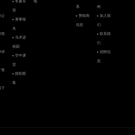
冬夏令
地
系
构
营
果公
赞助商
加入我
赛事报
信息
们
名
师简
联系我
马术进
们
校园
A学
招聘信
空中课
息
堂
才查
精彩图
集
料下