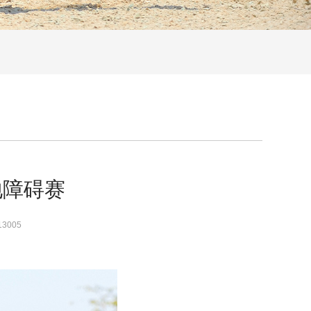
地障碍赛
13005