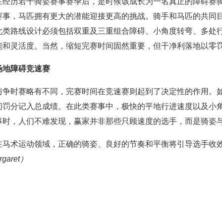
在经历若干骑姿赛事赛季后，是时候该成长为一名真正的障碍赛
赛事，马匹拥有更大的潜能迎接更高的挑战。骑手和马匹的共同
此类路线设计必须包括双重及三重组合障碍、小角度转弯、多处
能和灵活度。当然，缩短完赛时间固然重要，但干净利落地以零
场地障碍竞速赛
与争时赛略有不同，完赛时间在竞速赛则起到了决定性的作用。
间罚分记入总成绩。在此类赛事中，极快的平地行进速度以及小
事时，人们不难发现，赢家并非那些只顾速度的选手，而是骑姿
在马术运动领域，正确的骑姿、良好的节奏和平衡将引导选手收
rgaret）