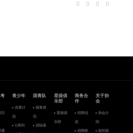
训考
青少年
国青队
星级俱
商务合
关于协
乐部
作
会
优青计
国青资
训日
星级俱
招商信
协会介
划
讯
乐部
息
绍
U系列
训练基
训通
招商联
组织架