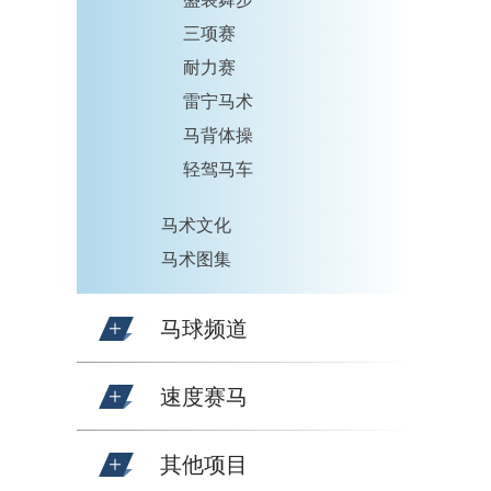
三项赛
耐力赛
雷宁马术
马背体操
轻驾马车
马术文化
马术图集
马球频道
速度赛马
其他项目