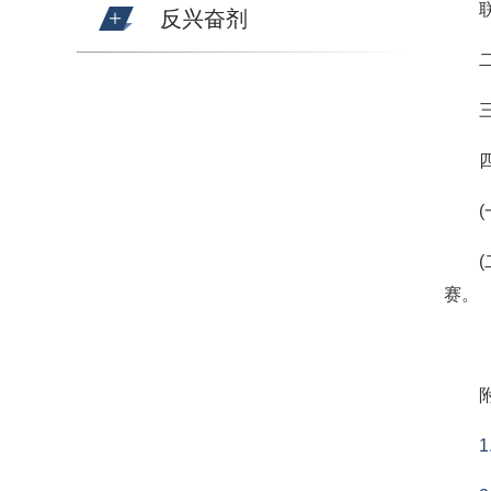
反兴奋剂
赛。