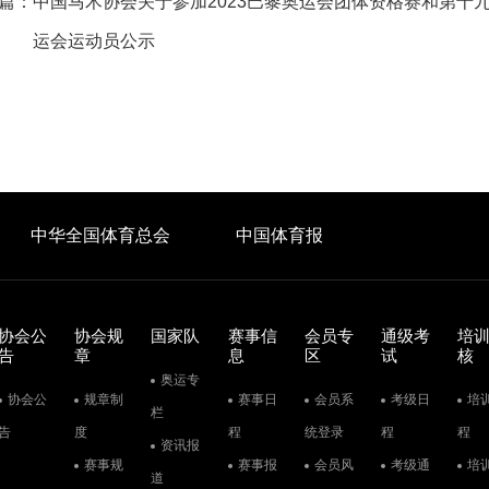
篇：
中国马术协会关于参加2023巴黎奥运会团体资格赛和第十
运会运动员公示
中华全国体育总会
中国体育报
协会公
协会规
国家队
赛事信
会员专
通级考
培
告
章
息
区
试
核
奥运专
协会公
规章制
赛事日
会员系
考级日
培
栏
告
度
程
统登录
程
程
资讯报
赛事规
赛事报
会员风
考级通
培
道