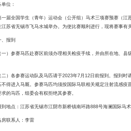
各单位：
第一届全国学生（青年）运动会（公开组）马术三项赛预赛（江苏无锡
在江苏省无锡市飞马水城举办。为使比赛顺利进行，现将赛事有
一、报到
（一）参赛马匹赴赛区前须办理相关检疫手续，并由所在地、县
。
（二）各参赛运动队及马匹请于2023年7月12日前报到。报到
匹不得进入马厩。参赛马匹均须按国际马联相关规定注射流感疫
要求的马匹，组委会有权拒绝其参赛。
报到地点：江苏省无锡市江阴市新桥镇南环路888号海澜国际马
马房联系人：李雷