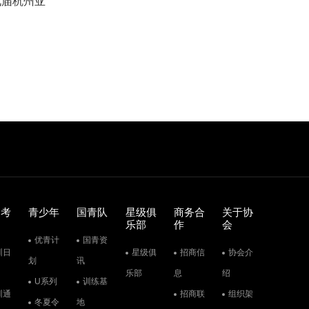
九届杭州亚
训考
青少年
国青队
星级俱
商务合
关于协
乐部
作
会
优青计
国青资
训日
星级俱
招商信
协会介
划
讯
乐部
息
绍
U系列
训练基
训通
招商联
组织架
冬夏令
地