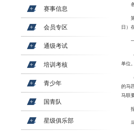
赛事信息
会员专区
日）
通级考试
单位
培训考核
青少年
的马
马联
国青队
星级俱乐部