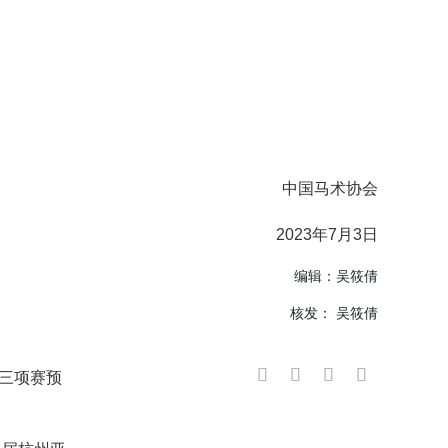
中国马术协会
2023年7月3日
编辑：吴筱倩
核发： 吴筱倩
三项赛预