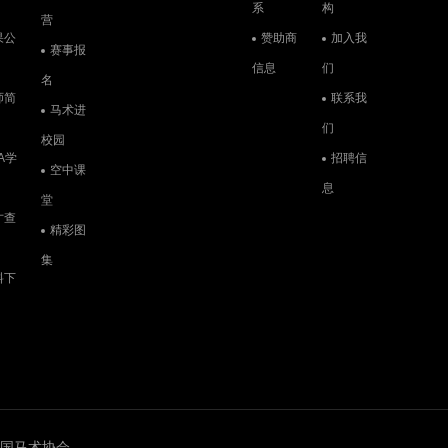
系
构
营
果公
赞助商
加入我
赛事报
信息
们
名
师简
联系我
马术进
们
校园
A学
招聘信
空中课
息
堂
才查
精彩图
集
料下
6 中国马术协会