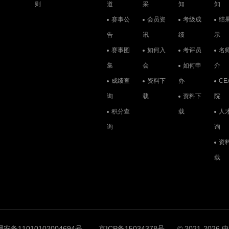
则
道
采
知
知
赛事公
会员资
考级成
结
告
讯
绩
示
赛事图
如何入
考评员
名
集
会
如何申
介
成绩查
资料下
办
CE
询
载
资料下
院
积分查
载
人
询
询
资
载
安备11010102004694号
京ICP备15034378号
© 2021-202