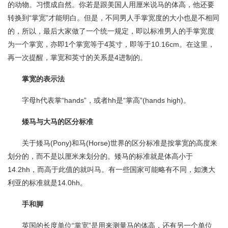
的动物。习惯成自然。你若是跟美国人用厘米说马的体高，他还要
转换到“掌宽”才能明白。但是，不同男人手掌宽度的大小也是不相同
的，所以，最后大家做了一个统一规定，即以标准男人的手掌宽度
为一个掌宽，亦即1个掌宽等于4英寸，即等于10.16cm。在这里，
再一次提醒，掌宽和英寸的关系是4进制的。
掌宽的表示法
字母h代表掌“hands”，或者hh是“掌高”(hands high)。
矮马与大马的区分标准
关于矮马(Pony)和马(Horse)世界的区分标准是按掌宽的高度来
划分的，而不是以厘米来划分的。矮马的标准就是体高小于
14.2hh，而高于此值的就叫马。有一些国家可能略有不同，如澳大
利亚的标准就是14.0hh。
手和脚
英国的长度单位“掌宽”是用来测量马的体高，还有另一个单位