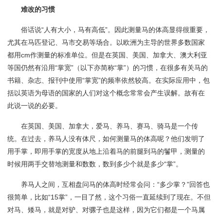
难改的习惯
俗话说“人有大小，马有高低”。因此测量马的体高显得很重要，
尤其在马匹登记、马市交易等场合。以欧洲为主导的世界多数国家
都用cm作测量的标准单位。但是在英国、美国、加拿大、澳大利亚
等国仍然有沿用“掌宽”（以下亦简称“掌”）的习惯，在很多有关马的
书籍、杂志、报刊中使用“掌宽”的频率依然较高。在实际应用中，包
括以英语为母语的国家的人们对这个概念常常会产生误解。故有在
此说一说的必要。
在英国、美国、加拿大，爱马、养马、赛马、骑马是一个传
统。在过去，养马人没有体尺，如何测量马的体高呢？他们发明了
用手掌，即用手掌的宽度从地上沿着马的前腿到马的鬐甲，测量的
时候用两手交替地测量和数数，数到多少个就是多少“掌”。
养马人之间，互相盘问马的体高时经常会问：“多少掌？”回答也
很简单，比如“15掌”，一目了然，这个习俗一直延续到了现在。不但
对马、矮马，就是对驴、对骡子也是这样，因为它们都是一个马属